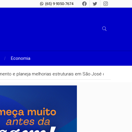
(65) 9 9350-7674
Economia
hamento e planeja melhorias estruturais em São José do Rio Claro