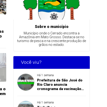
Sobre o município
as
Município onde o Cerrado encontra a
o
Amazônia em Mato Grosso. Destaca-se no
turismo de pesca e na crescente produção de
grãos no estado.
Você viu?
Há 1 semana
Prefeitura de São José do
Rio Claro anuncia
a o
cronograma da vacinação
antirrábica na zona rural
 em
Há 1 semana