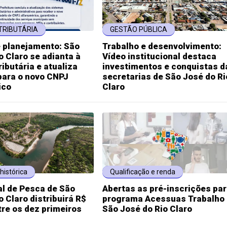
TRIBUTÁRIA
GESTÃO PÚBLICA
e planejamento: São
Trabalho e desenvolvimento:
o Claro se adianta à
Vídeo institucional destaca
ibutária e atualiza
investimentos e conquistas d
para o novo CNPJ
secretarias de São José do Ri
ico
Claro
histórica
Qualificação e renda
al de Pesca de São
Abertas as pré-inscrições par
o Claro distribuirá R$
programa Acessuas Trabalho
tre os dez primeiros
São José do Rio Claro