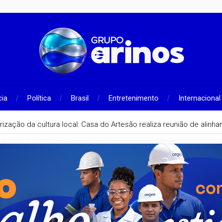
cia
Política
Brasil
Entretenimento
Internacional
rização da cultura local: Casa do Artesão realiza reunião de alin