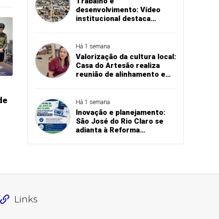
Trabalho e
desenvolvimento: Vídeo
institucional destaca
investimentos e conquistas
das secretarias de São José
do Rio Claro
Há 1 semana
Valorização da cultura local:
Casa do Artesão realiza
reunião de alinhamento e
planeja melhorias
estruturais em São José do
de
Rio Claro
Há 1 semana
Inovação e planejamento:
São José do Rio Claro se
adianta à Reforma
Tributária e atualiza
sistemas para o novo CNPJ
alfanumérico
Links