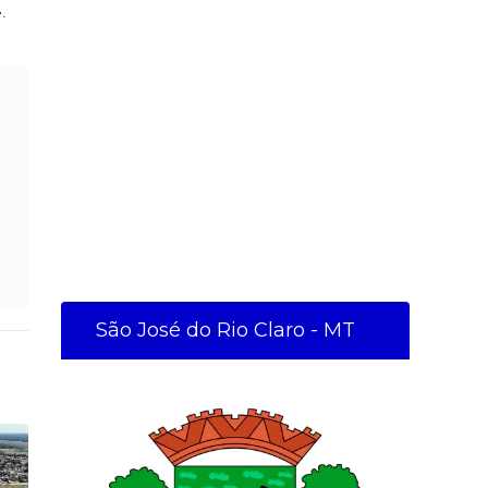
4
.
São José do Rio Claro - MT