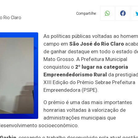
Compartilhe:
o Rio Claro
As políticas públicas voltadas ao home
campo em
São José do Rio Claro
acab
de ganhar destaque em todo o estado d
Mato Grosso. A Prefeitura Municipal
conquistou o
2º lugar na categoria
Empreendedorismo Rural
da prestigia
XIII Edição do Prêmio Sebrae Prefeitura
Empreendedora (PSPE).
O prêmio é uma das mais importantes
honrarias voltadas à valorização de
administrações municipais que
desenvolvimento socioeconômico.
 Garbin
, coroando o trabalho desenvolvido pela atual gestã