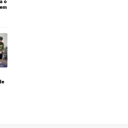
a o
 em
de