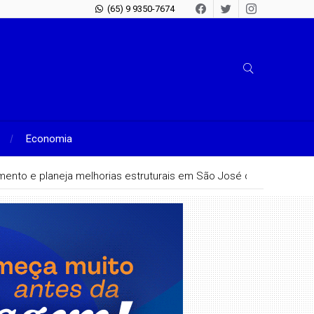
(65) 9 9350-7674
Economia
hamento e planeja melhorias estruturais em São José do Rio Claro