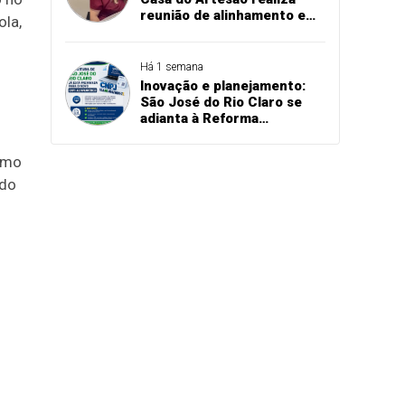
reunião de alinhamento e
ola,
planeja melhorias
estruturais em São José do
Rio Claro
Há 1 semana
Inovação e planejamento:
São José do Rio Claro se
adianta à Reforma
Tributária e atualiza
sistemas para o novo CNPJ
ismo
alfanumérico
 do