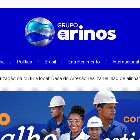
cia
Política
Brasil
Entretenimento
Internacional
rização da cultura local: Casa do Artesão realiza reunião de alin