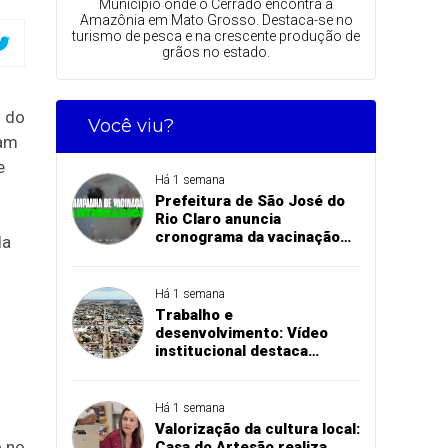
Município onde o Cerrado encontra a
Amazônia em Mato Grosso. Destaca-se no
turismo de pesca e na crescente produção de
grãos no estado.
m do
Você viu?
am
e
Há 1 semana
Prefeitura de São José do
Rio Claro anuncia
cronograma da vacinação
da
antirrábica na zona rural
Há 1 semana
Trabalho e
desenvolvimento: Vídeo
institucional destaca
investimentos e conquistas
das secretarias de São José
do Rio Claro
Há 1 semana
Valorização da cultura local:
o no
Casa do Artesão realiza