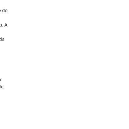
e de
a. A
ada
as
de