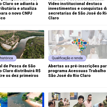
o Claro se adianta à
Vídeo institucional destaca
ibutária e atualiza
investimentos e conquistas d
para o novo CNPJ
secretarias de São José do Ri
ico
Claro
histórica
Qualificação e renda
al de Pesca de São
Abertas as pré-inscrições par
o Claro distribuirá R$
programa Acessuas Trabalho
tre os dez primeiros
São José do Rio Claro