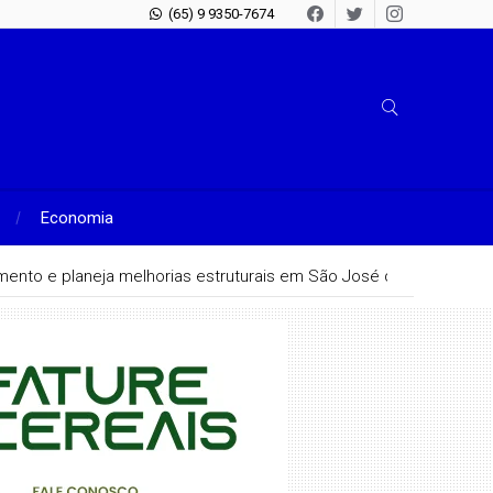
(65) 9 9350-7674
Economia
hamento e planeja melhorias estruturais em São José do Rio Claro