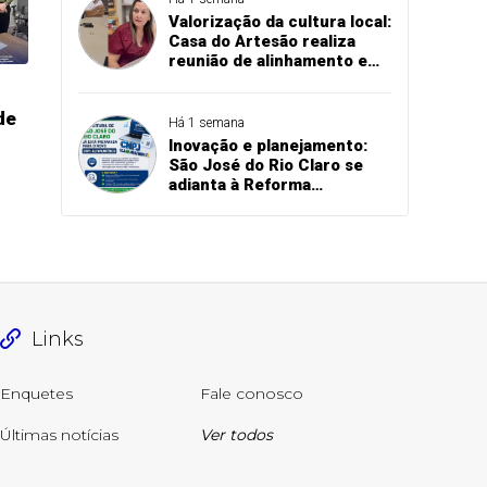
Valorização da cultura local:
Casa do Artesão realiza
reunião de alinhamento e
planeja melhorias
estruturais em São José do
de
Rio Claro
Há 1 semana
Inovação e planejamento:
São José do Rio Claro se
adianta à Reforma
Tributária e atualiza
sistemas para o novo CNPJ
alfanumérico
Links
Enquetes
Fale conosco
Últimas notícias
Ver todos