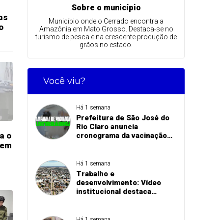
Sobre o município
as
Município onde o Cerrado encontra a
o
Amazônia em Mato Grosso. Destaca-se no
turismo de pesca e na crescente produção de
grãos no estado.
Você viu?
Há 1 semana
Prefeitura de São José do
Rio Claro anuncia
a o
cronograma da vacinação
antirrábica na zona rural
 em
Há 1 semana
Trabalho e
desenvolvimento: Vídeo
institucional destaca
investimentos e conquistas
das secretarias de São José
do Rio Claro
Há 1 semana