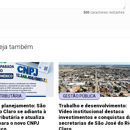
500
caracteres restantes.
eja também
TRIBUTÁRIA
GESTÃO PÚBLICA
e planejamento: São
Trabalho e desenvolvimento:
o Claro se adianta à
Vídeo institucional destaca
ibutária e atualiza
investimentos e conquistas d
para o novo CNPJ
secretarias de São José do Ri
ico
Claro