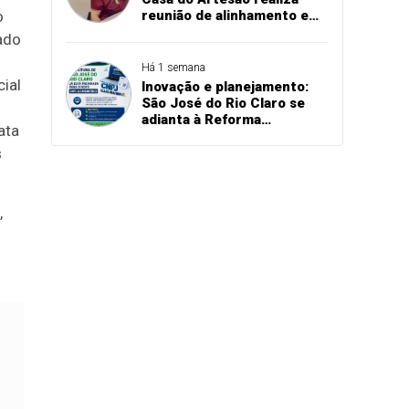
o
reunião de alinhamento e
planeja melhorias
ado
estruturais em São José do
Rio Claro
Há 1 semana
ial
Inovação e planejamento:
São José do Rio Claro se
adianta à Reforma
ata
Tributária e atualiza
s
sistemas para o novo CNPJ
alfanumérico
,