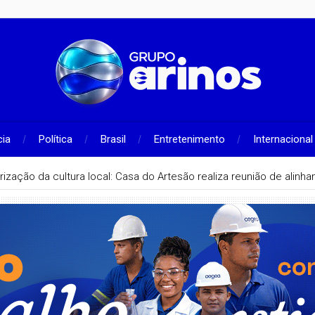
cia
Política
Brasil
Entretenimento
Internacional
rização da cultura local: Casa do Artesão realiza reunião de alin