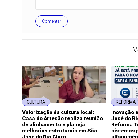
Comentar
V
CULTURA
REFORMA 
Valorização da cultura local:
Inovação 
Casa do Artesão realiza reunião
José do Ri
de alinhamento e planeja
Reforma Tr
melhorias estruturais em São
sistemas 
José do Rio Claro
alfanumér