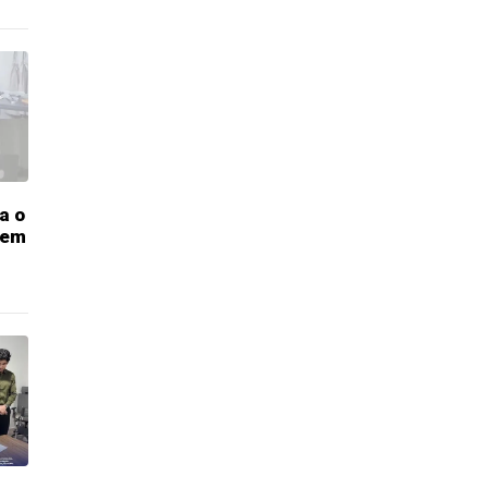
a o
 em