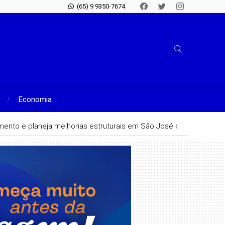
(65) 9 9350-7674
Economia
hamento e planeja melhorias estruturais em São José do Rio Claro