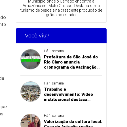
Município onde o Cerrado encontra a
Amazônia em Mato Grosso. Destaca-se no
turismo de pesca e na crescente produção de
grãos no estado.
 do
nte
Você viu?
Há 1 semana
Prefeitura de São José do
Rio Claro anuncia
cronograma da vacinação
antirrábica na zona rural
da
Há 1 semana
Trabalho e
desenvolvimento: Vídeo
institucional destaca
investimentos e conquistas
que
das secretarias de São José
as
do Rio Claro
Há 1 semana
Valorização da cultura local:
Casa do Artesão realiza