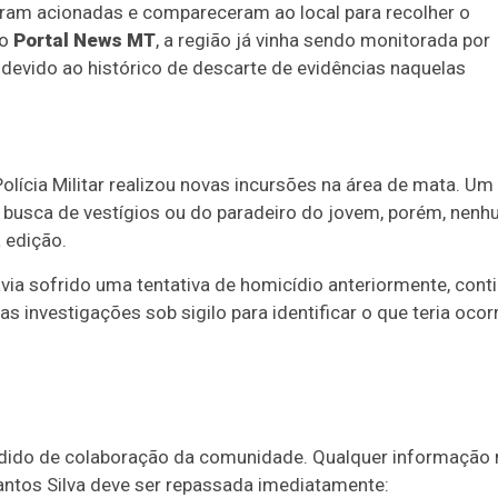
C) foram acionadas e compareceram ao local para recolher o
lo
Portal News MT
, a região já vinha sendo monitorada por
devido ao histórico de descarte de evidências naquelas
Polícia Militar realizou novas incursões na área de mata. Um
m busca de vestígios ou do paradeiro do jovem, porém, nen
 edição.
avia sofrido uma tentativa de homicídio anteriormente, cont
investigações sob sigilo para identificar o que teria ocor
edido de colaboração da comunidade. Qualquer informação 
antos Silva deve ser repassada imediatamente: