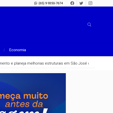
(65) 9 9350-7674
Economia
hamento e planeja melhorias estruturais em São José do Rio Claro