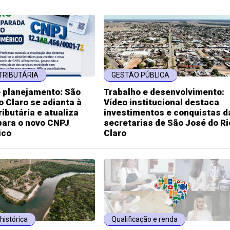
TRIBUTÁRIA
GESTÃO PÚBLICA
e planejamento: São
Trabalho e desenvolvimento:
o Claro se adianta à
Vídeo institucional destaca
ibutária e atualiza
investimentos e conquistas d
para o novo CNPJ
secretarias de São José do Ri
ico
Claro
histórica
Qualificação e renda