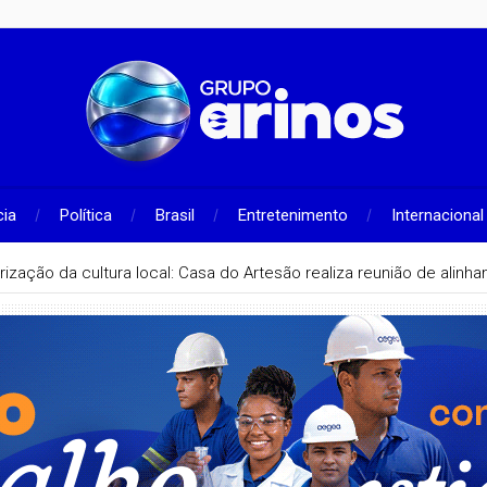
cia
Política
Brasil
Entretenimento
Internacional
rização da cultura local: Casa do Artesão realiza reunião de alin