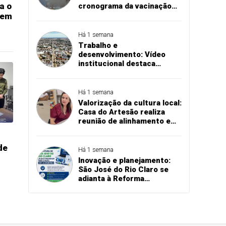
a o
cronograma da vacinação
antirrábica na zona rural
 em
Há 1 semana
Trabalho e
desenvolvimento: Vídeo
institucional destaca
investimentos e conquistas
das secretarias de São José
do Rio Claro
Há 1 semana
Valorização da cultura local:
Casa do Artesão realiza
reunião de alinhamento e
planeja melhorias
estruturais em São José do
de
Rio Claro
Há 1 semana
Inovação e planejamento:
São José do Rio Claro se
adianta à Reforma
Tributária e atualiza
sistemas para o novo CNPJ
alfanumérico