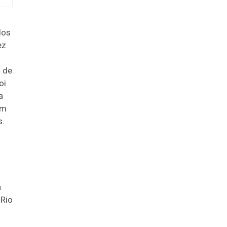
dos
ez
4 de
oi
a
um
s.
a
 Rio