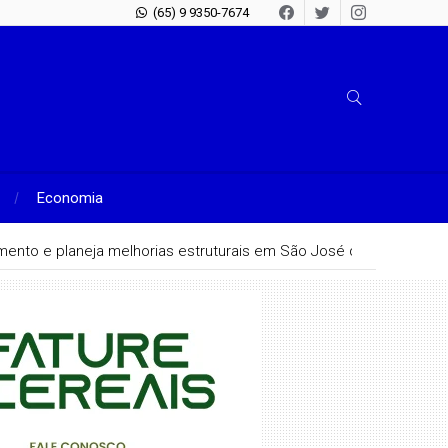
(65) 9 9350-7674
Economia
hamento e planeja melhorias estruturais em São José do Rio Claro