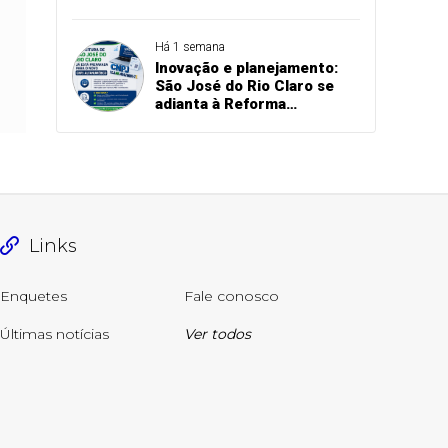
planeja melhorias
estruturais em São José do
Rio Claro
Há 1 semana
Inovação e planejamento:
São José do Rio Claro se
adianta à Reforma
Tributária e atualiza
sistemas para o novo CNPJ
alfanumérico
Links
Enquetes
Fale conosco
Últimas notícias
Ver todos