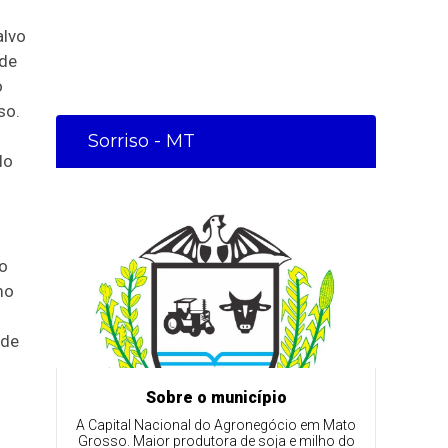
alvo
 de
o
so.
Sorriso - MT
lo
o
mo
 de
Sobre o município
A Capital Nacional do Agronegócio em Mato
Grosso. Maior produtora de soja e milho do