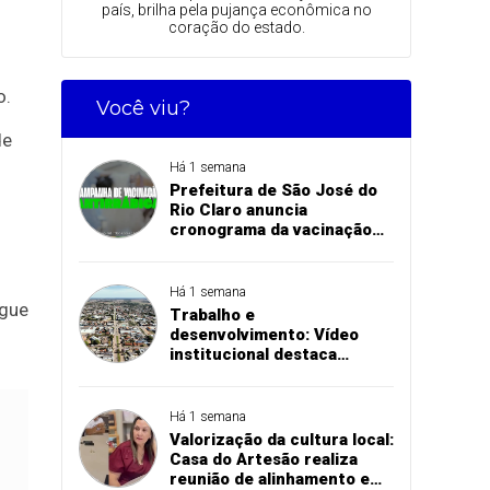
país, brilha pela pujança econômica no
coração do estado.
o.
Você viu?
de
Há 1 semana
Prefeitura de São José do
Rio Claro anuncia
cronograma da vacinação
antirrábica na zona rural
Há 1 semana
egue
Trabalho e
desenvolvimento: Vídeo
institucional destaca
investimentos e conquistas
das secretarias de São José
do Rio Claro
Há 1 semana
Valorização da cultura local:
Casa do Artesão realiza
reunião de alinhamento e