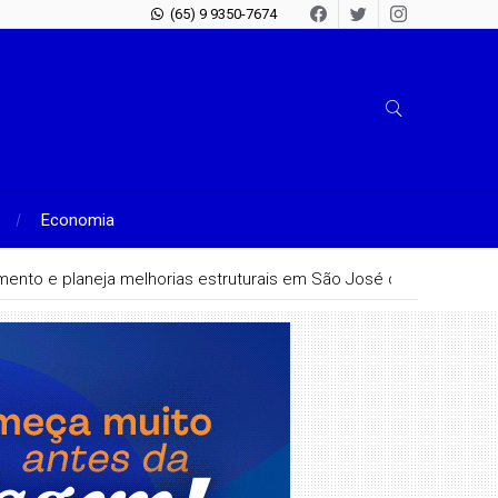
(65) 9 9350-7674
Economia
hamento e planeja melhorias estruturais em São José do Rio Claro