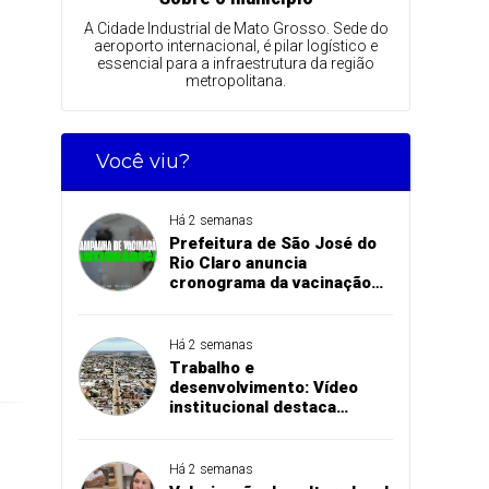
A Cidade Industrial de Mato Grosso. Sede do
aeroporto internacional, é pilar logístico e
essencial para a infraestrutura da região
metropolitana.
Você viu?
Há 2 semanas
Prefeitura de São José do
Rio Claro anuncia
cronograma da vacinação
antirrábica na zona rural
Há 2 semanas
Trabalho e
desenvolvimento: Vídeo
institucional destaca
investimentos e conquistas
das secretarias de São José
do Rio Claro
Há 2 semanas