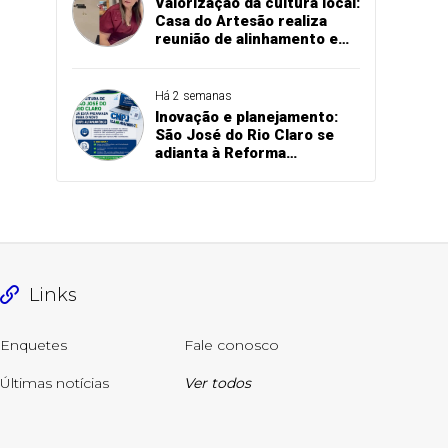
Valorização da cultura local:
Casa do Artesão realiza
reunião de alinhamento e
planeja melhorias
estruturais em São José do
Rio Claro
Há 2 semanas
Inovação e planejamento:
São José do Rio Claro se
adianta à Reforma
Tributária e atualiza
sistemas para o novo CNPJ
alfanumérico
Links
Enquetes
Fale conosco
Últimas notícias
Ver todos