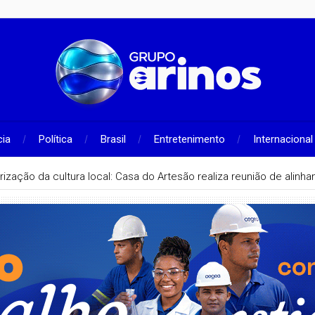
cia
Política
Brasil
Entretenimento
Internacional
rização da cultura local: Casa do Artesão realiza reunião de alin