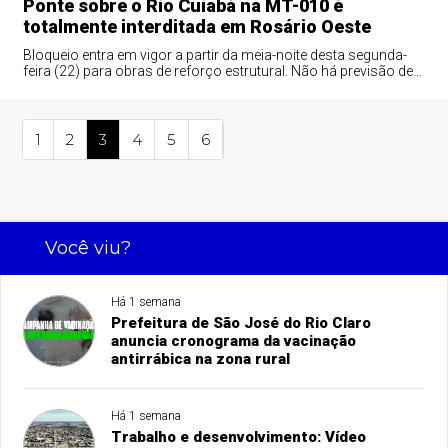
Ponte sobre o Rio Cuiabá na MT-010 é
totalmente interditada em Rosário Oeste
Bloqueio entra em vigor a partir da meia-noite desta segunda-
feira (22) para obras de reforço estrutural. Não há previsão de
liberação para veículos; pedestres e ciclistas terão travessia
controlada.
1
2
3
4
5
6
Você viu?
Há 1 semana
Prefeitura de São José do Rio Claro
anuncia cronograma da vacinação
antirrábica na zona rural
Há 1 semana
Trabalho e desenvolvimento: Vídeo