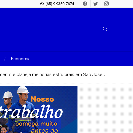
(65) 9 9350-7674
Economia
hamento e planeja melhorias estruturais em São José do Rio Claro