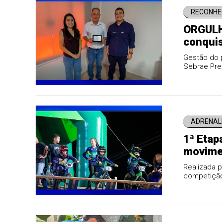
RECONHE
ORGULH
conquis
Empree
Gestão do p
Sebrae Pre
ao homem 
ADRENAL
1ª Etap
movimen
Realizada p
competição 
(30), desta