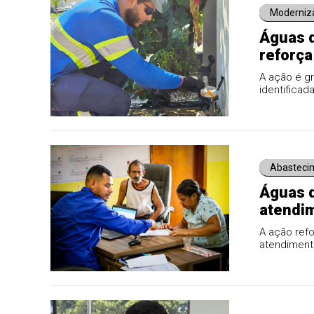
Moderniz
Águas 
reforça
A ação é gr
identificada
Abasteci
Águas d
atendim
aproxi
A ação ref
atendiment