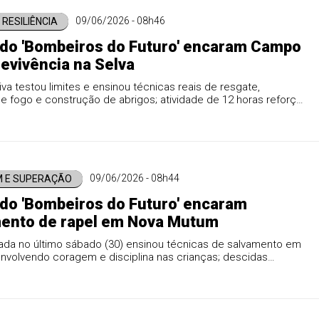
09/06/2026 - 08h46
 RESILIÊNCIA
do 'Bombeiros do Futuro' encaram Campo
evivência na Selva
va testou limites e ensinou técnicas reais de resgate,
 fogo e construção de abrigos; atividade de 12 horas reforça
disciplina e gratidão entre os jovens.
09/06/2026 - 08h44
 E SUPERAÇÃO
do 'Bombeiros do Futuro' encaram
mento de rapel em Nova Mutum
zada no último sábado (30) ensinou técnicas de salvamento em
envolvendo coragem e disciplina nas crianças; descidas
até do sexto andar de um prédio.