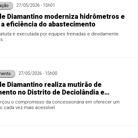
27/05/2026 - 15h01
ação
de Diamantino moderniza hidrômetros e
 a eficiência do abastecimento
atuita e executada por equipes treinadas e devidamente
s.
27/05/2026 - 15h00
mento
e Diamantino realiza mutirão de
ento no Distrito de Deciolândia e
ma serviços da comunidade
orçou o compromisso da concessionária em oferecer um
o cada vez mais acessível.