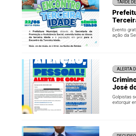
TARDE DE
Prefeit
Terceir
Evento grat
ação da Sec
confraterni
ALERTA D
Crimino
José do
Golpistas 
extorquir 
irregularid