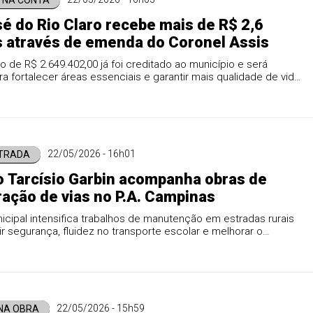
 NA CONTA
é do Rio Claro recebe mais de R$ 2,6
 através de emenda do Coronel Assis
o de R$ 2.649.402,00 já foi creditado ao município e será
ara fortalecer áreas essenciais e garantir mais qualidade de vida
 rio-clarense.
22/05/2026 - 16h01
STRADA
o Tarcísio Garbin acompanha obras de
ação de vias no P.A. Campinas
cipal intensifica trabalhos de manutenção em estradas rurais
ir segurança, fluidez no transporte escolar e melhorar o
da produção da agricultura familiar.
22/05/2026 - 15h59
NA OBRA