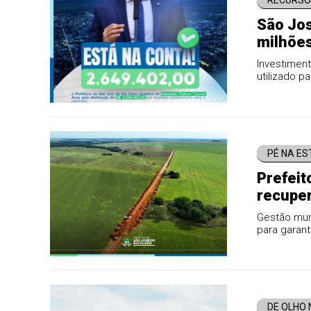
RECURSO
São Jos
milhões
Investiment
utilizado p
à população
PÉ NA E
Prefeit
recuper
Gestão muni
para garant
escoamento 
DE OLHO 