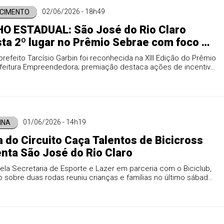
02/06/2026 - 18h49
CIMENTO
O ESTADUAL: São José do Rio Claro
ta 2º lugar no Prêmio Sebrae com foco no
ndedorismo Rural
refeito Tarcísio Garbin foi reconhecida na XIII Edição do Prêmio
feitura Empreendedora; premiação destaca ações de incentivo
do campo e desenvolvimento econômico.
01/06/2026 - 14h19
INA
a do Circuito Caça Talentos de Bicicross
ta São José do Rio Claro
ela Secretaria de Esporte e Lazer em parceria com o Biciclub,
sobre duas rodas reuniu crianças e famílias no último sábado
cando o ciclismo como ferramenta de inclusão.