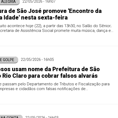
22/05/2026 - 16h07
 ALEGRIA
ura de São José promove 'Encontro da
a Idade' nesta sexta-feira
uito acontece hoje (22), a partir das 13h30, no Salão do Sênior;
retaria de Assistência Social promete muita música, dança e
zação para a melhor idade.
22/05/2026 - 16h05
E GOLPE
sos usam nome da Prefeitura de São
 Rio Claro para cobrar falsos alvarás
se passam pelo Departamento de Tributos e Fiscalização para
empresas e cidadãos com falsas notificações de
ades; gestão municipal pede atenção redobrada.
22/05/2026 - 16h03