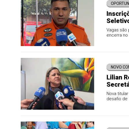
OPORTUN
Inscriç
Seletiv
Vagas são p
encerra no 
NOVO C
Lilian 
Secretá
Nova titul
desafio de 