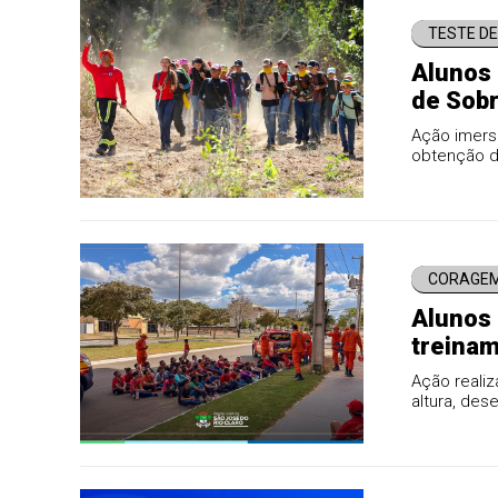
TESTE DE
Alunos 
de Sobr
Ação imersi
obtenção de
valores de 
CORAGEM
Alunos 
treina
Ação reali
altura, des
ocorreram 