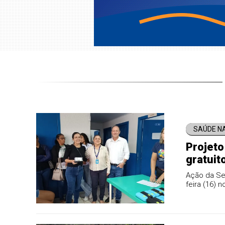
SAÚDE N
Projeto
gratuit
Claro
Ação da Sec
feira (16) 
município.