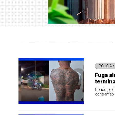
POLÍCIA 
Fuga al
termina
apreen
Condutor de
contramão 
capacete.