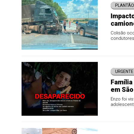
PLANTÃO 
Impacto
camione
resgat
Colisão oco
condutores
impacto.
URGENTE
Família
em São 
Enzo foi vi
adolescente
pertences.