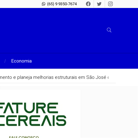
(65) 9 9350-7674
Economia
hamento e planeja melhorias estruturais em São José do Rio Claro