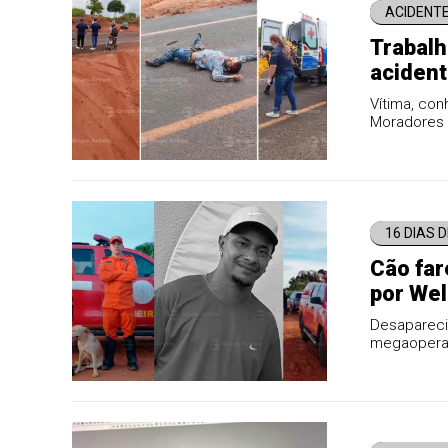
ACIDENT
Trabalh
acident
Rio Cla
Vítima, con
Moradores 
Acidente ac
16 DIAS 
Cão far
por Wel
Desaparecid
megaoperaç
trabalhos 