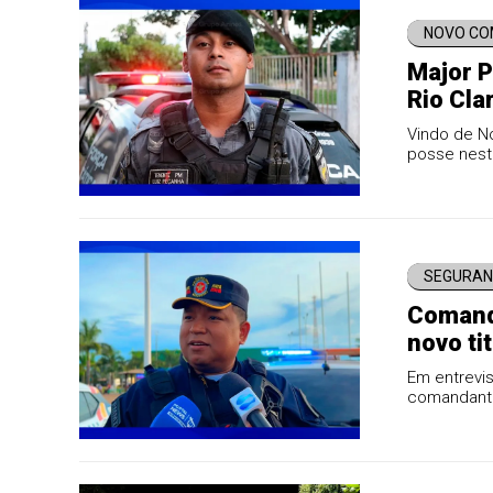
NOVO C
Major 
Rio Cla
Vindo de N
posse nesta
segurança 
SEGURAN
Comando
novo ti
Em entrevis
comandante 
policiament