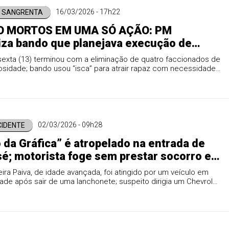
16/03/2026 - 17h22
3 SANGRENTA
 MORTOS EM UMA SÓ AÇÃO: PM
iza bando que planejava execução de
inocente em São José
sexta (13) terminou com a eliminação de quatro faccionados de
losidade; bando usou “isca” para atrair rapaz com necessidades
02/03/2026 - 09h28
CIDENTE
 da Gráfica” é atropelado na entrada de
é; motorista foge sem prestar socorro e
é transferida para Cuiabá em estado grave
eira Paiva, de idade avançada, foi atingido por um veículo em
dade após sair de uma lanchonete; suspeito dirigia um Chevrolet
 e fugiu do local.