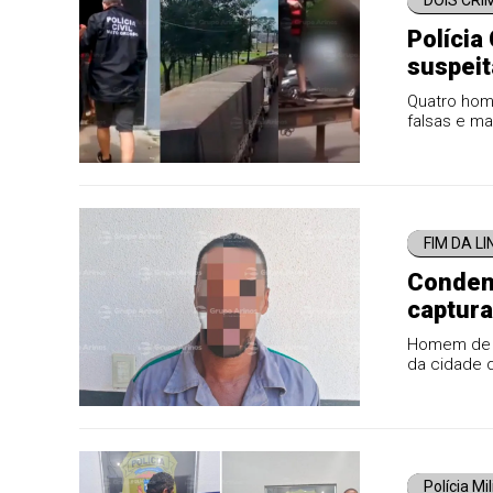
DOIS CRI
Polícia
suspeit
Quatro hom
falsas e ma
um milhão d
FIM DA L
Condena
captura
Homem de 4
da cidade 
Polícia Mi