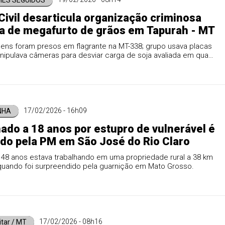
MES SEGUIDOS
 Civil desarticula organização criminosa
a de megafurto de grãos em Tapurah - MT
ens foram presos em flagrante na MT-338; grupo usava placas
nipulava câmeras para desviar carga de soja avaliada em quase
e reais.
17/02/2026 - 16h09
INHA
do a 18 anos por estupro de vulnerável é
do pela PM em São José do Rio Claro
8 anos estava trabalhando em uma propriedade rural a 38 km
quando foi surpreendido pela guarnição em Mato Grosso.
17/02/2026 - 08h16
litar / MT