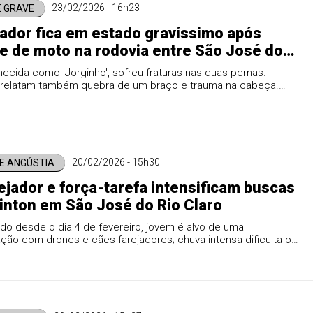
23/02/2026 - 16h23
E GRAVE
ador fica em estado gravíssimo após
e de moto na rodovia entre São José do
ro e Nova Maringá
hecida como 'Jorginho', sofreu fraturas nas duas pernas.
relatam também quebra de um braço e trauma na cabeça.
onteceu na tarde desta segunda-feira (23).
20/02/2026 - 15h30
DE ANGÚSTIA
ejador e força-tarefa intensificam buscas
inton em São José do Rio Claro
o desde o dia 4 de fevereiro, jovem é alvo de uma
ão com drones e cães farejadores; chuva intensa dificulta os
em Mato Grosso.