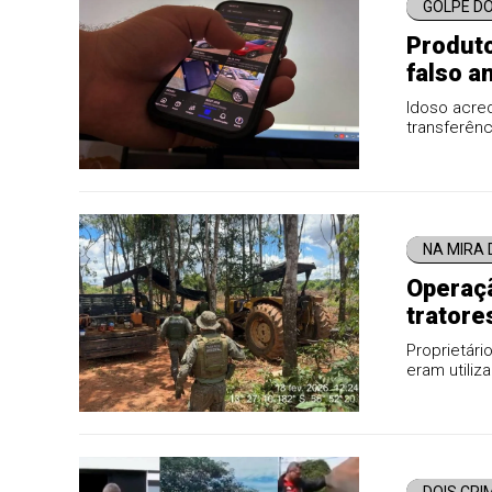
GOLPE D
Produto
falso a
Claro
Idoso acre
transferênc
pessoa físi
NA MIRA 
Operaçã
tratore
Proprietári
eram utiliz