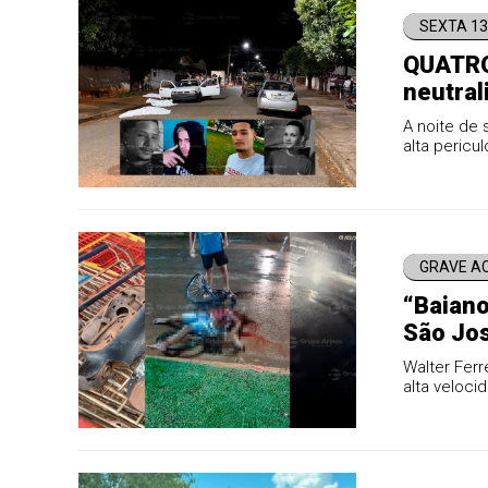
SEXTA 1
QUATRO
neutral
jovem 
A noite de 
alta pericu
especiais.
GRAVE A
“Baiano
São Jos
vítima 
Walter Ferr
alta veloci
preto antigo