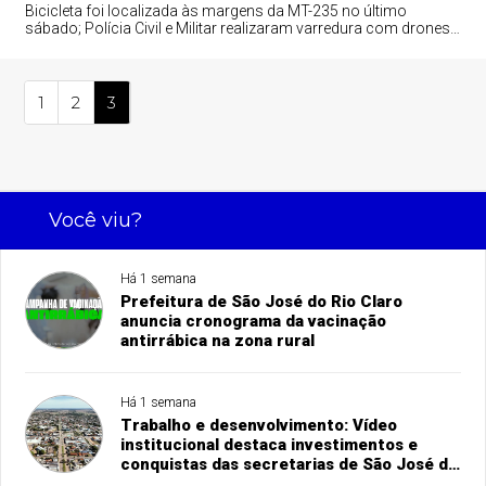
Bicicleta foi localizada às margens da MT-235 no último
sábado; Polícia Civil e Militar realizaram varredura com drones
na região da Estrada da Boiadeira.
1
2
3
Você viu?
Há 1 semana
Prefeitura de São José do Rio Claro
anuncia cronograma da vacinação
antirrábica na zona rural
Há 1 semana
Trabalho e desenvolvimento: Vídeo
institucional destaca investimentos e
conquistas das secretarias de São José do
Rio Claro